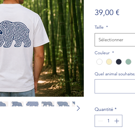
Prix
39,00 €
Taille
*
Sélectionner
Couleur
*
Quel animal souhaitez
Quantité
*