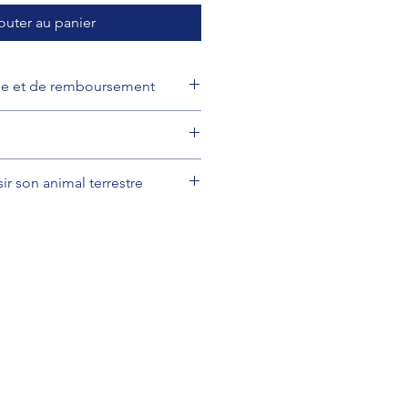
outer au panier
ge et de remboursement
ge et de remboursement
sir son animal terrestre