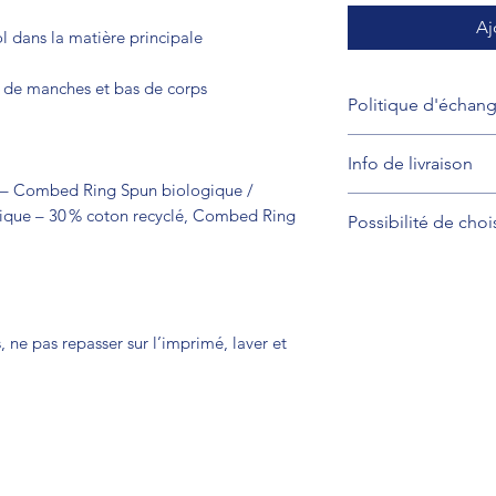
Aj
l dans la matière principale
 de manches et bas de corps
Politique d'échan
Politique d'échan
Info de livraison
on – Combed Ring Spun biologique /
10 jours ouvrables
gique – 30 % coton recyclé, Combed Ring
Possibilité de choi
, ne pas repasser sur l’imprimé, laver et