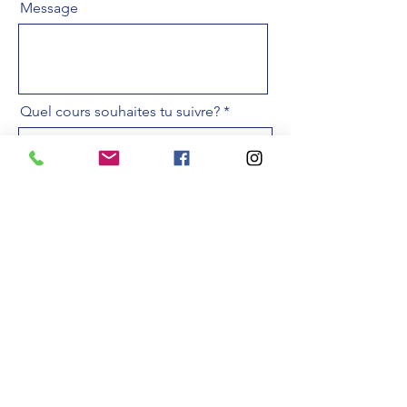
Message
Quel cours souhaites tu suivre?
Envoyer
info@diveforall.com
Politique de confidentialité