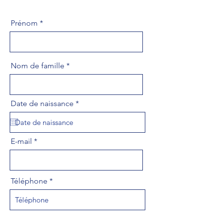
Prénom
Nom de famille
r
Date de naissance
*
e
q
u
i
E-mail
r
e
d
Téléphone